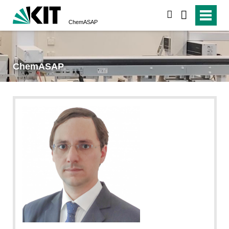
suchen
ChemASAP
ChemASAP